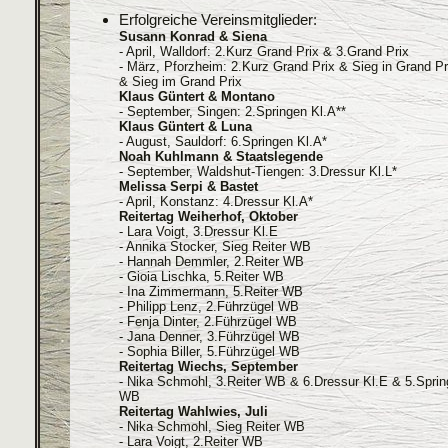
Erfolgreiche Vereinsmitglieder:
Susann Konrad & Siena
- April, Walldorf: 2.Kurz Grand Prix & 3.Grand Prix
- März, Pforzheim: 2.Kurz Grand Prix & Sieg in Grand Pr
& Sieg im Grand Prix
Klaus Güntert & Montano
- September, Singen: 2.Springen Kl.A**
Klaus Güntert & Luna
- August, Sauldorf: 6.Springen Kl.A*
Noah Kuhlmann & Staatslegende
- September, Waldshut-Tiengen: 3.Dressur Kl.L*
Melissa Serpi & Bastet
- April, Konstanz: 4.Dressur Kl.A*
Reitertag Weiherhof, Oktober
- Lara Voigt, 3.Dressur Kl.E
- Annika Stocker, Sieg Reiter WB
- Hannah Demmler, 2.Reiter WB
- Gioia Lischka, 5.Reiter WB
- Ina Zimmermann, 5.Reiter WB
- Philipp Lenz, 2.Führzügel WB
- Fenja Dinter, 2.Führzügel WB
- Jana Denner, 3.Führzügel WB
- Sophia Biller, 5.Führzügel WB
Reitertag Wiechs, September
- Nika Schmohl, 3.Reiter WB & 6.Dressur Kl.E & 5.Spring
WB
Reitertag Wahlwies, Juli
- Nika Schmohl, Sieg Reiter WB
- Lara Voigt, 2.Reiter WB