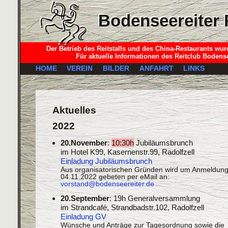
Bodenseereiter 
Bodenseereiter 
Der Betrieb des Reitstalls und des China-Restaurants wur
Für aktuelle Informationen des Reitclub Bodense
HOME
VEREIN
BILDER
ANFAHRT
LINKS
Aktuelles
2022
20.November
:
10:30h
Jubiläumsbrunch
im Hotel K99, Kasernenstr.99, Radolfzell
Einladung Jubiläumsbrunch
Aus organisatorischen Gründen wird um Anmeldung
04.11.2022 gebeten per eMail an:
vorstand@bodenseereiter.de
20.September
: 19h Generalversammlung
im Strandcafé, Strandbadstr.102, Radolfzell
Einladung GV
Wünsche und Anträge zur Tagesordnung sowie die