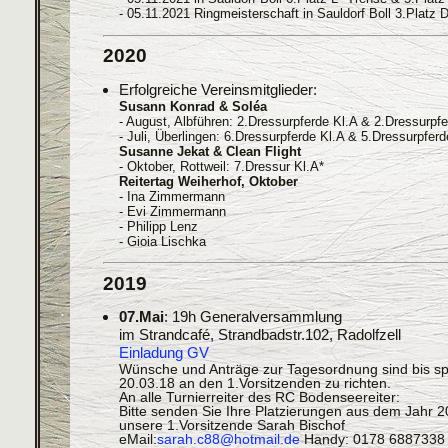
- 05.11.2021 Ringmeisterschaft in Sauldorf Boll 3.Platz 
2020
Erfolgreiche Vereinsmitglieder:
Susann Konrad & Soléa
- August, Albführen: 2.Dressurpferde Kl.A & 2.Dressurpfe
- Juli, Überlingen: 6.Dressurpferde Kl.A & 5.Dressurpferd
Susanne Jekat & Clean Flight
- Oktober, Rottweil: 7.Dressur Kl.A*
Reitertag Weiherhof, Oktober
- Ina Zimmermann
- Evi Zimmermann
- Philipp Lenz
- Gioia Lischka
2019
07.Mai
: 19h Generalversammlung
im Strandcafé, Strandbadstr.102, Radolfzell
Einladung GV
Wünsche und Anträge zur Tagesordnung sind bis s
20.03.18 an den 1.Vorsitzenden zu richten.
An alle Turnierreiter des RC Bodenseereiter:
Bitte senden Sie Ihre Platzierungen aus dem Jahr 
unsere 1.Vorsitzende Sarah Bischof
eMail:
sarah.c88@hotmail.de
Handy: 0178 6887338