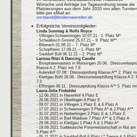
Wünsche und Anträge zur Tagesordnung sowie die
Platzierungen aus dem Jahr 2020 von allen Turnierr
bitte per eMail an:
vorstand@bodenseereiter.de
Erfolgreiche Vereinsmitglieder:
Linda Sonntag & Rolls Royce
- Villingen-Schwenningen 10.07.21 - 1. Platz M*
- Schwäbisch Gmünd 25.07.21 – 9. Platz M**
- Biberach 01.08.21 – 7. Platz M*
- Schopfheim 17.09.21 – 1. Platz M*
- Sauldorf Boll 06.11.21 – 2. Platz M*
Larissa Ritzi & Dancing Candle
- Biosphäremasters in Münsingen 20.06.: Dressureiterpr
Klasse A 2. Platz mit 7,8
- Aulendorf 07.08.: Dressurprüfung Klasse A** 2. Platz mi
- Klettgau Bühl 28.08.: Dressurreiterprüfung Klasse A 2. 
7,5
- Effringen 06.11.: Dressurprüfung Klasse A** 5. Platz mi
Laura-Jolie Finkeldei
- 12.06.2021 in Hasenhof 4.Platz E
- 26.06.2021 in Überlingen 4.Platz E
- 09.07.2021 in Villingen 1.Platz E & 6.Platz A
- 17.07.2021 in Schwenningen 3.Platz A* & 2.Platz A**
- 31.07.2021 in Herbertingen 2.Platz E & 1.Platz E
- 21.08.2021 in Bad Waldsee 7.Platz A** & 2.Platz A
- 28.08.2021 in Klettgau 1.Platz A & 1.Platz A*
- 19.09.2021 Süddeutsche Ponymeisterschaft in Rot am
5.Platz A**
- 05.11.2021 in Sauldorf-Boll 6.Platz L* Trense & 5.Platz