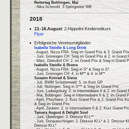
Reitertag Bohlingen, Mai
- Nika Schmohl, 3.Springreiter WB
2018
13.-16.August
: 2.Hippolini Kinderreitkurs
Flyer
Erfolgreiche Vereinsmitglieder:
Isabelle Steidle & Long Drink
- August, Nizza FRA: Sieg im Grand Prix & 3. Grand Pri
- Juni, Grüningen CH: Sieg im Grand Prix & 2. in Grand 
- März, Dielsdorf CH: 2. im Grand Prix & Sieg in Grand P
Isabelle Steidle & Rivera
- August, Nizza FRA: Sieg in S* & Sieg in S*
- Juni, Grüningen CH: 4. in M** & 4. in M**
Susann Konrad & Siena
- Juli, BWM Schutterwald: 5. im Kurz GP
- Juli, Nürtingen: Sieg in S*** & Sieg im Grand Prix
- Juni, Ludwigsburg: 2. in Intermediaire II & 2. im Grand 
- Mai, Böblingen: Sieg in Intermediaire II & 2. im Grand P
- April, Pforzheim: 2. Kurz Grand Prix & 2. Grand Prix Kü
& Sieg im Grand Prix
- April, Zeutern: 2. in Intermediaire II & 2. Kurz Grand Pri
Tamara August & Delight Soul
- Juni, Überlingen: 3. Dressur Kl.L**
- Juni, Donaueschingen: 2. Dressur Kl.L* & 2. Dressur K
Dressur Kl.L*