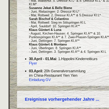
- Mai, Waldshut: 5. Dressur Kl.L* & 8. Dressur Kl.L* & 1
Kl.M*
Susanne Jekat & Belle Biene
- Juni, Rielasingen: 2. Dressur Kl.L*
- Mai, Rottweil: 2. Dressur Kl.A** & 5.Dressur Kl.L*
Sarah Bischof & Colantino
- Mai, Rottweil: Sieg im Stilspringen Kl.L
- April, Sauldorf: 10. Springen Kl.A**
Klaus Güntert & Luna
- August, Kirchen-Hausen: 4. Springen Kl.A** & 10.
Punktespringen Kl.A** & 7. Zwei-Phasen-Springen Kl.A*
- Juni, Dettingen: 7. Springen Kl.A**
Klaus Güntert & Montano
- Juni, Überlingen: 8. Springen Kl.A**
- Juni, Dettingen: 3. Springen Kl.A** & 4. Springen Kl.L
30.April - 01.Mai
: 1.Hippolini Kinderreitkurs
Flyer
03.April
: 20h Generalversammlung
im China-Restaurant Yien Yien
Einladung GV
Ereignisse vorhergehender Jahre ...