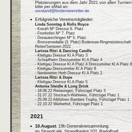
Platzierungen aus dem Jahr 2021 von allen Turnierr
bitte per eMail an:
vorstand@bodenseereiter.de
Erfolgreiche Vereinsmitglieder:
Linda Sonntag & Rolls Royce
- Kreuth M* Dressur 6. Platz
- Fronhofen M* 7. Platz
- Donaueschingen M* 5. Platz
- Bronzemedaille (3. Platz) Bodensee-Ringmeisterschaft
Reiter/Senioren 2022
Larissa Ritzi & Dancing Candle
- Klettgau Dressur Kl.A Platz 3
- Schopfheim Dressurreiter Kl.A Platz 4
- Klettgau Dressur Kl.A Platz 4 Dressurreiter Kl.A Platz 
- Klettgau Dressurreiter Kl.A Platz 8
- Nordstetten Horb Dressur Kl.A Platz 2
Larissa Ritzi & Dupe
- Klettgau Dressur Kl.A Platz 5
Antonia Steidle & Long Drink
- 18.06.22 Rielasingen, Führzügel Platz 3
- 31.07.22 Stockach-Wahlwies, Führzügel Platz 1
- 25.09.22 Albführen Bambini Trophy, Führzügel Platz 1
- 22.10.22 Weiherhof, Führzügel Platz 1
2021
10.August
: 19h Generalversammlung
im Strandcafé, Strandbadstr.102, Radolfzell